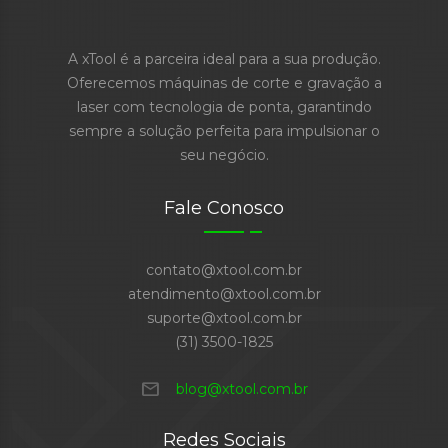
A xTool é a parceira ideal para a sua produção.
Oferecemos máquinas de corte e gravação a
laser com tecnologia de ponta, garantindo
sempre a solução perfeita para impulsionar o
seu negócio.
Fale Conosco
contato@xtool.com.br
atendimento@xtool.com.br
suporte@xtool.com.br
(31) 3500-1825
mail
blog@xtool.com.br
Redes Sociais