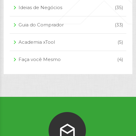
Ideias de Negócios
(35)
arrow_forward_ios
Guia do Comprador
(33)
arrow_forward_ios
Academia xTool
(5)
arrow_forward_ios
Faça você Mesmo
(4)
arrow_forward_ios