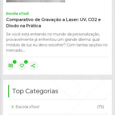
Escola xTool
Comparativo de Gravação a Laser: UV, CO2 e
Diodo na Prática
Se você está entrando no mundo da personalização,
provavelmente já enfrentou um grande dilema: qual
módulo de luz eu devo escolher? Com tantas opções no
mercado,...
0
2
comment
favorite
share
Top Categorias
Escola xTool
(75)
arrow_forward_ios