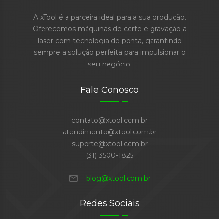
A xTool é a parceira ideal para a sua produção.
Oferecemos máquinas de corte e gravação a
laser com tecnologia de ponta, garantindo
sempre a solução perfeita para impulsionar o
seu negócio.
Fale Conosco
contato@xtool.com.br
atendimento@xtool.com.br
suporte@xtool.com.br
(31) 3500-1825
mail
blog@xtool.com.br
Redes Sociais