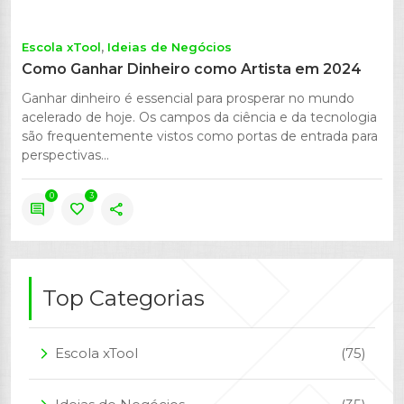
Escola xTool
Ideias de Negócios
Como Ganhar Dinheiro como Artista em 2024
Ganhar dinheiro é essencial para prosperar no mundo
acelerado de hoje. Os campos da ciência e da tecnologia
são frequentemente vistos como portas de entrada para
perspectivas...
0
3
comment
favorite
share
Top Categorias
Escola xTool
(75)
arrow_forward_ios