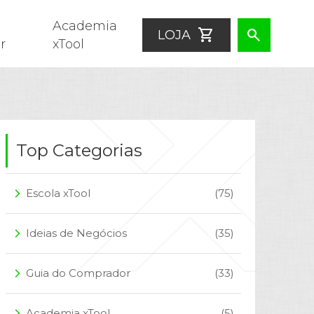
Academia
shopping_cart
search
LOJA
r
xTool
Top Categorias
Escola xTool
(75)
arrow_forward_ios
Ideias de Negócios
(35)
arrow_forward_ios
Guia do Comprador
(33)
arrow_forward_ios
Academia xTool
(5)
arrow_forward_ios