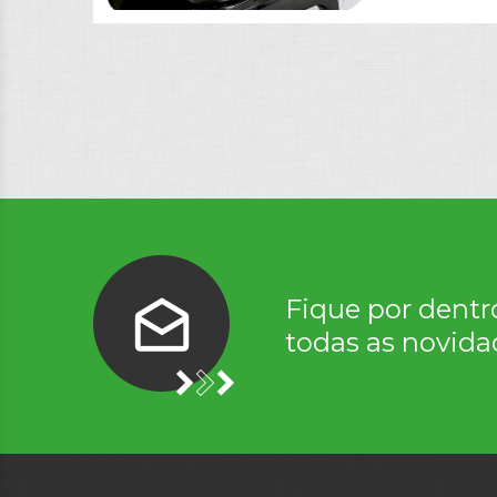
Fique por dentr
todas as novida