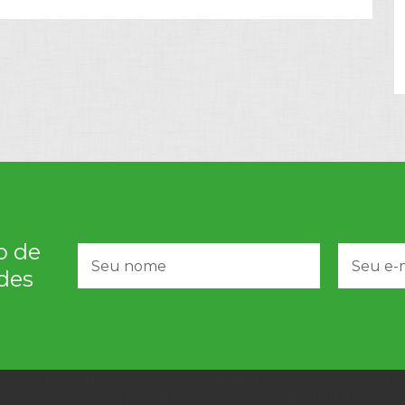
o de
des