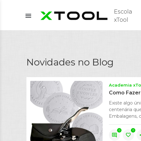
Escola
menu
xTool
Novidades no Blog
Academia xTo
Como Fazer 
Existe algo ún
centenária que
Embalagens, con
0
0
comment
favorite
s