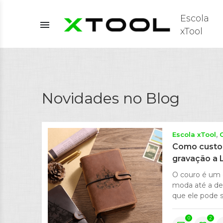
Escola
menu
xTool
Novidades no Blog
Escola xTool
Como custo
gravação a 
O couro é um d
moda até a de
que ele pode s
0
2