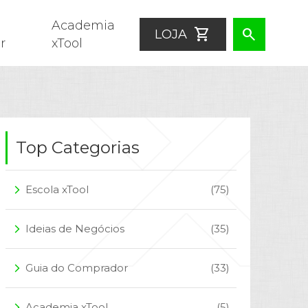
Academia
shopping_cart
search
LOJA
r
xTool
Top Categorias
Escola xTool
(75)
arrow_forward_ios
Ideias de Negócios
(35)
arrow_forward_ios
Guia do Comprador
(33)
arrow_forward_ios
Academia xTool
(5)
arrow_forward_ios