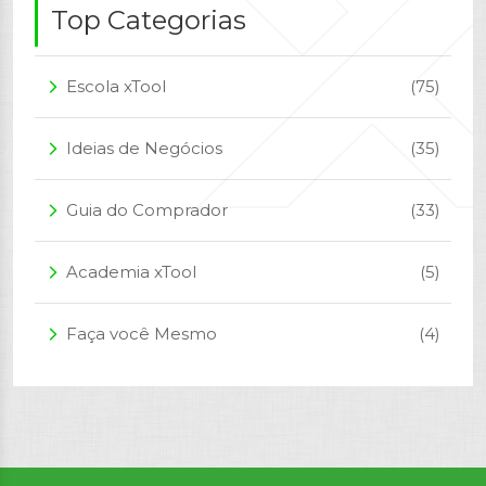
Top Categorias
Escola xTool
(75)
arrow_forward_ios
Ideias de Negócios
(35)
arrow_forward_ios
Guia do Comprador
(33)
arrow_forward_ios
Academia xTool
(5)
arrow_forward_ios
Faça você Mesmo
(4)
arrow_forward_ios