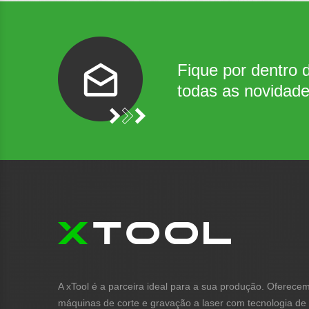
Fique por dentro 
todas as novidad
A xTool é a parceira ideal para a sua produção. Oferece
máquinas de corte e gravação a laser com tecnologia de