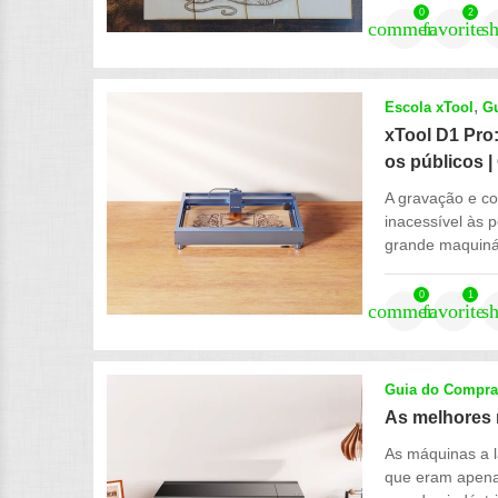
0
2
comment
favorite
s
Escola xTool
G
xTool D1 Pro:
os públicos
A gravação e co
inacessível às 
grande maquinár
0
1
comment
favorite
s
Guia do Compra
As melhores 
As máquinas a l
que eram apena