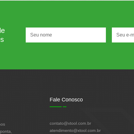
de
es
Fale Conosco
contato@xtool.com.br
mos
atendimento@xtool.com.br
 ponta,