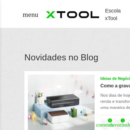
Escola
menu
xTool
Novidades no Blog
Ideias de Negóc
Como a gravaç
Nos dias de hoj
renda e transfo
uma maneira de 
0
2
comment
favorite
s