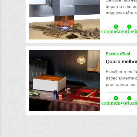
Se você não est
deparou com os
máquinas têm se
0
2
comment
favorite
s
Escola xTool
Qual a melhor
Escolher a melh
especialmente c
procurando uma
0
0
comment
favorite
s