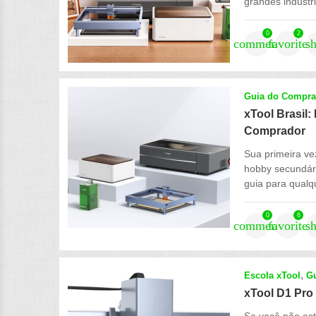
grandes indústri
0
2
comment
favorite
s
Guia do Compra
xTool Brasil:
Comprador
Sua primeira ve
hobby secundár
guia para qualqu
0
6
comment
favorite
s
Escola xTool
G
xTool D1 Pro