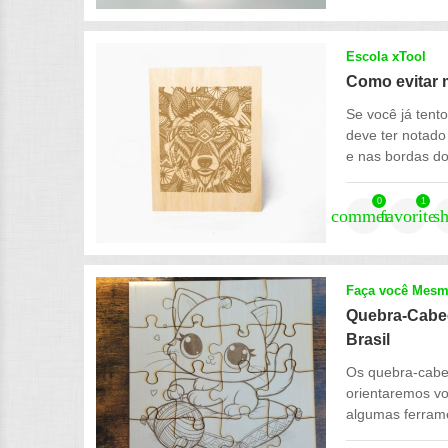
Escola xTool
Como evitar 
Se você já tent
deve ter notad
e nas bordas do 
0
1
comment
favorite
s
Faça você Mes
Quebra-Cabeça
Brasil
Os quebra-cabeç
orientaremos vo
algumas ferrame