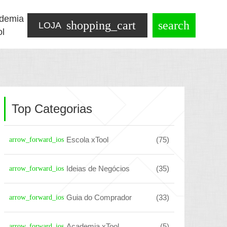
demia
shopping_cart
search
LOJA
ol
Top Categorias
Escola xTool
(75)
arrow_forward_ios
Ideias de Negócios
(35)
arrow_forward_ios
Guia do Comprador
(33)
arrow_forward_ios
Academia xTool
(5)
arrow_forward_ios