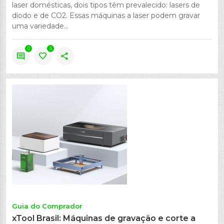
laser domésticas, dois tipos têm prevalecido: lasers de
diodo e de CO2. Essas máquinas a laser podem gravar
uma variedade...
0
5
comment
favorite
share
Guia do Comprador
xTool Brasil: Máquinas de gravação e corte a