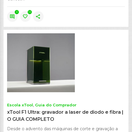
0
13
comment
favorite
share
Escola xTool
Guia do Comprador
xTool F1 Ultra: gravador a laser de diodo e fibra |
O GUIA COMPLETO
Desde o advento das máquinas de corte e gravação a