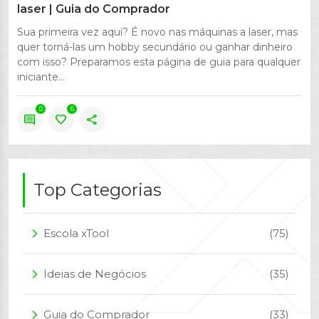
laser | Guia do Comprador
Sua primeira vez aqui? É novo nas máquinas a laser, mas
quer torná-las um hobby secundário ou ganhar dinheiro
com isso? Preparamos esta página de guia para qualquer
iniciante...
0
6
comment
favorite
share
Top Categorias
Escola xTool
(75)
arrow_forward_ios
Ideias de Negócios
(35)
arrow_forward_ios
Guia do Comprador
(33)
arrow_forward_ios