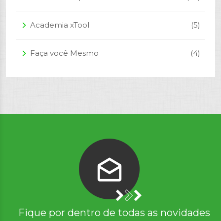
Academia xTool
(5)
arrow_forward_ios
Faça você Mesmo
(4)
arrow_forward_ios
Fique por dentro de todas as novidades