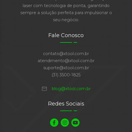
laser com tecnologia de ponta, garantindo
sempre a solução perfeita para impulsionar o
seu negócio.
Fale Conosco
contato@xtool.com.br
atendimento@xtool.com.br
suporte@xtool.com.br
(31) 3500-1825
mail
blog@xtool.com.br
Redes Sociais