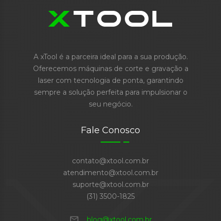
A xTool é a parceira ideal para a sua produção.
Oferecemos máquinas de corte e gravação a
laser com tecnologia de ponta, garantindo
sempre a solução perfeita para impulsionar o
seu negócio.
Fale Conosco
contato@xtool.com.br
atendimento@xtool.com.br
suporte@xtool.com.br
(31) 3500-1825
mail
blog@xtool.com.br