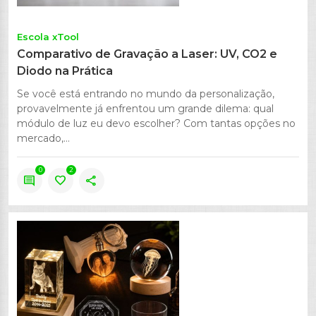
Escola xTool
Comparativo de Gravação a Laser: UV, CO2 e
Diodo na Prática
Se você está entrando no mundo da personalização,
provavelmente já enfrentou um grande dilema: qual
módulo de luz eu devo escolher? Com tantas opções no
mercado,...
0
2
comment
favorite
share