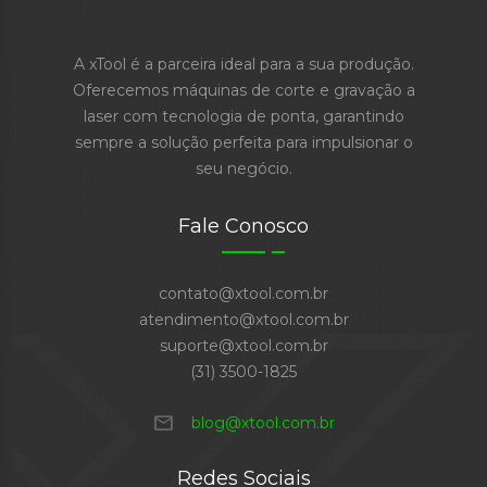
A xTool é a parceira ideal para a sua produção.
Oferecemos máquinas de corte e gravação a
laser com tecnologia de ponta, garantindo
sempre a solução perfeita para impulsionar o
seu negócio.
Fale Conosco
contato@xtool.com.br
atendimento@xtool.com.br
suporte@xtool.com.br
(31) 3500-1825
mail
blog@xtool.com.br
Redes Sociais