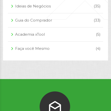
Ideias de Negócios
(35)
arrow_forward_ios
Guia do Comprador
(33)
arrow_forward_ios
Academia xTool
(5)
arrow_forward_ios
Faça você Mesmo
(4)
arrow_forward_ios