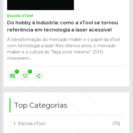
Escola xTool
Do hobby à indústria: como a xTool se tornou
referência em tecnologia a laser acessível
A transformação do mercado maker e o papel da xTool
com tecnologia a laser Nos últimos anos, o mercado
maker e a cultura do “faça você mesmo” (DIY)
cresceram...
0
0
comment
favorite
share
Top Categorias
Escola xTool
(75)
arrow_forward_ios