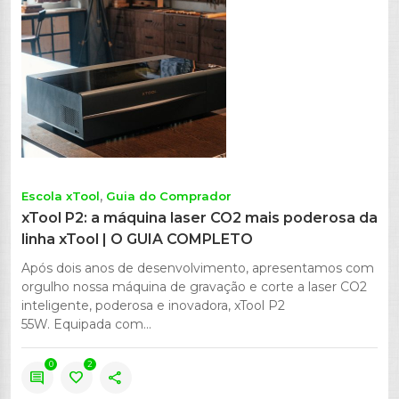
Escola xTool
Guia do Comprador
xTool P2: a máquina laser CO2 mais poderosa da
linha xTool | O GUIA COMPLETO
Após dois anos de desenvolvimento, apresentamos com
orgulho nossa máquina de gravação e corte a laser CO2
inteligente, poderosa e inovadora, xTool P2
55W. Equipada com...
0
2
comment
favorite
share