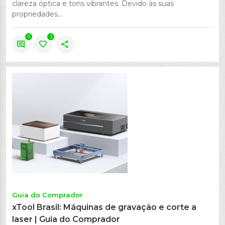
clareza óptica e tons vibrantes. Devido às suas
propriedades...
0
3
comment
favorite
share
Guia do Comprador
xTool Brasil: Máquinas de gravação e corte a
laser | Guia do Comprador