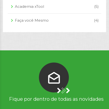
Academia xTool
(5)
arrow_forward_ios
Faça você Mesmo
(4)
arrow_forward_ios
Fique por dentro de todas as novidades