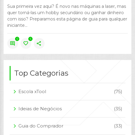
Sua primeira vez aqui? É novo nas máquinas a laser, mas
quer torná-las um hobby secundário ou ganhar dinheiro
com isso? Preparamos esta página de guia para qualquer
iniciante...
0
6
comment
favorite
share
Top Categorias
Escola xTool
(75)
arrow_forward_ios
Ideias de Negócios
(35)
arrow_forward_ios
Guia do Comprador
(33)
arrow_forward_ios