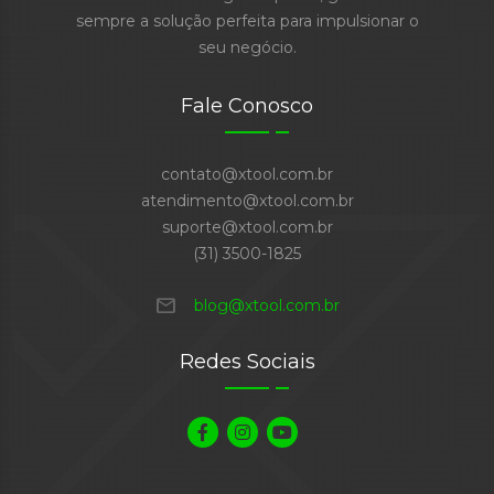
sempre a solução perfeita para impulsionar o
seu negócio.
Fale Conosco
contato@xtool.com.br
atendimento@xtool.com.br
suporte@xtool.com.br
(31) 3500-1825
mail
blog@xtool.com.br
Redes Sociais