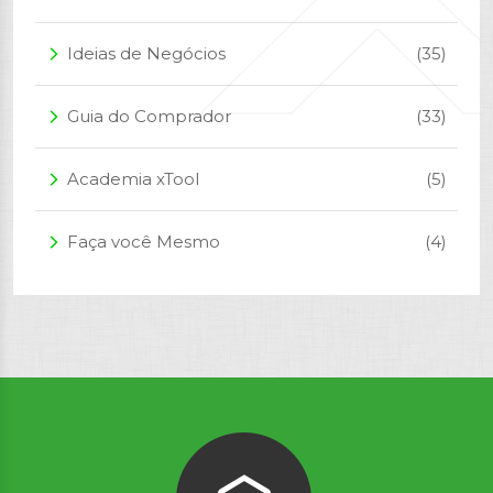
Ideias de Negócios
(35)
arrow_forward_ios
Guia do Comprador
(33)
arrow_forward_ios
Academia xTool
(5)
arrow_forward_ios
Faça você Mesmo
(4)
arrow_forward_ios