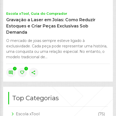
Escola xTool
Guia do Comprador
Gravação a Laser em Joias: Como Reduzir
Estoques e Criar Peças Exclusivas Sob
Demanda
O mercado de joias sempre esteve ligado à
exclusividade. Cada peça pode representar uma história,
uma conquista ou uma relação especial. No entanto, o
modelo tradicional de...
0
0
comment
favorite
share
Top Categorias
Escola xTool
(75)
arrow_forward_ios