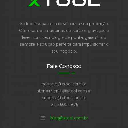
A xTool é a parceira ideal para a sua produção.
Oferecemos máquinas de corte e gravação a
laser com tecnologia de ponta, garantindo
sempre a solução perfeita para impulsionar o
seu negócio.
Fale Conosco
contato@xtool.com.br
atendimento@xtool.com.br
suporte@xtool.com.br
(31) 3500-1825
mail
blog@xtool.com.br