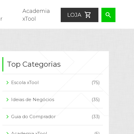
Academia
shopping_cart
search
LOJA
r
xTool
Top Categorias
Escola xTool
(75)
arrow_forward_ios
Ideias de Negócios
(35)
arrow_forward_ios
Guia do Comprador
(33)
arrow_forward_ios
Academia xTool
(5)
arrow_forward_ios