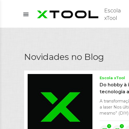
Escola
menu
xTool
Novidades no Blog
Escola xTool
Do hobby à 
tecnologia a
A transformaç
a laser Nos úl
mesmo” (DIY) 
0
0