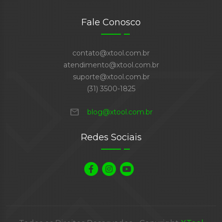
Fale Conosco
contato@xtool.com.br
atendimento@xtool.com.br
suporte@xtool.com.br
(31) 3500-1825
mail
blog@xtool.com.br
Redes Sociais