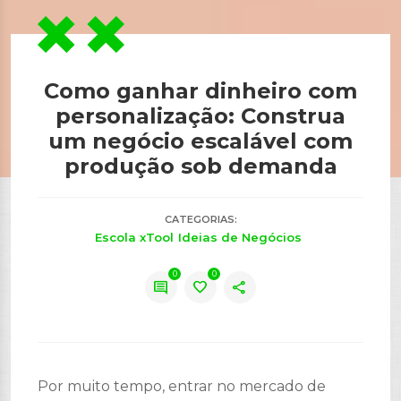
Como ganhar dinheiro com
personalização: Construa
um negócio escalável com
produção sob demanda
CATEGORIAS:
Escola xTool
Ideias de Negócios
0
0
comment
favorite
share
Por muito tempo, entrar no mercado de