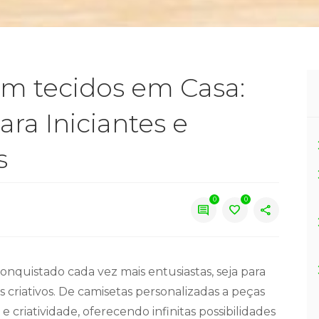
m tecidos em Casa:
ra Iniciantes e
s
0
0
comment
favorite
share
nquistado cada vez mais entusiastas, seja para
criativos. De camisetas personalizadas a peças
e criatividade, oferecendo infinitas possibilidades