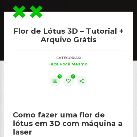
Flor de Lótus 3D – Tutorial +
Arquivo Grátis
CATEGORIAS:
Faça você Mesmo
0
0
comment
favorite
share
Como fazer uma flor de
lótus em 3D com máquina a
laser