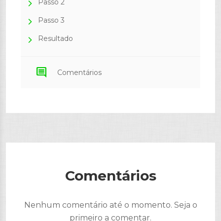
Passo 2
Passo 3
Resultado
comment
Comentários
Comentários
Nenhum comentário até o momento. Seja o
primeiro a comentar.