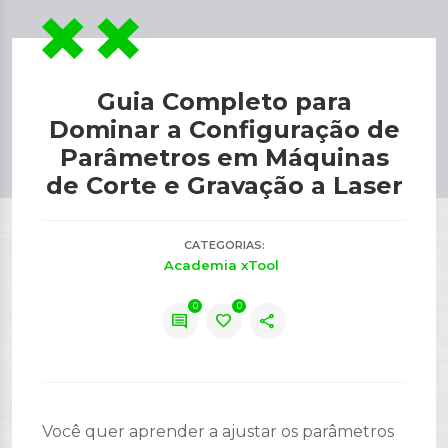
Guia Completo para
Dominar a Configuração de
Parâmetros em Máquinas
de Corte e Gravação a Laser
CATEGORIAS:
Academia xTool
0
0
comment
favorite
share
Você quer aprender a ajustar os parâmetros