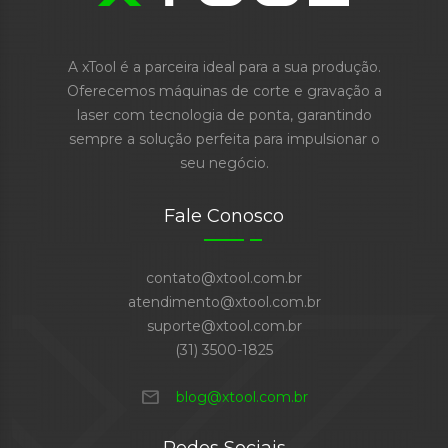
A xTool é a parceira ideal para a sua produção.
Oferecemos máquinas de corte e gravação a
laser com tecnologia de ponta, garantindo
sempre a solução perfeita para impulsionar o
seu negócio.
Fale Conosco
contato@xtool.com.br
atendimento@xtool.com.br
suporte@xtool.com.br
(31) 3500-1825
mail
blog@xtool.com.br
Redes Sociais