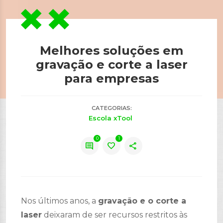
Melhores soluções em
gravação e corte a laser
para empresas
CATEGORIAS:
Escola xTool
0
1
comment
favorite
share
Nos últimos anos, a
gravação e o corte a
laser
deixaram de ser recursos restritos às