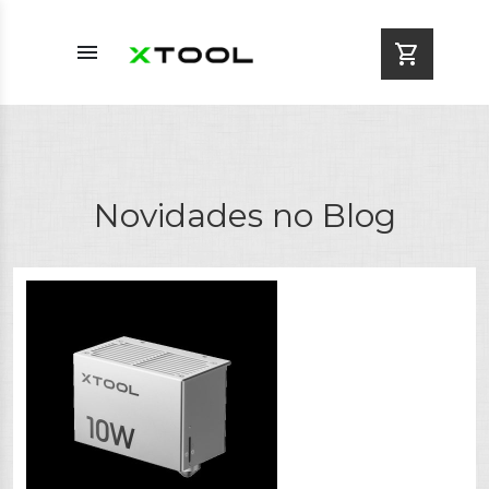
menu
shopping_cart
Novidades no Blog