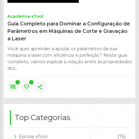
Academia xTool
Guia Completo para Dominar a Configuração de
Parâmetros em Máquinas de Corte e Gravação
a Laser
Você quer aprender a ajustar os parâmetros da sua
máquina a laser com eficiência e perfeição? Neste guia
completo, vamos explicar a relação entre as propriedades
dos...
0
0
comment
favorite
share
Top Categorias
Escola xTool
(75)
arrow_forward_ios