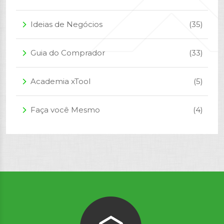
Ideias de Negócios
(35)
arrow_forward_ios
Guia do Comprador
(33)
arrow_forward_ios
Academia xTool
(5)
arrow_forward_ios
Faça você Mesmo
(4)
arrow_forward_ios