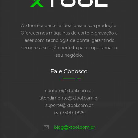
A xTool é a parceira ideal para a sua produção.
Oferecemos máquinas de corte e gravação a
laser com tecnologia de ponta, garantindo
sempre a solução perfeita para impulsionar o
seu negócio.
Fale Conosco
contato@xtool.com.br
atendimento@xtool.com.br
suporte@xtool.com.br
(31) 3500-1825
mail
blog@xtool.com.br