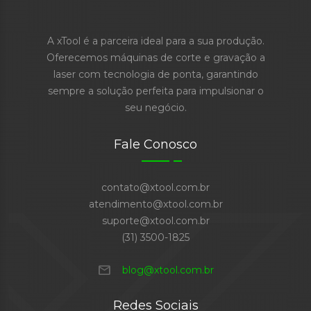
A xTool é a parceira ideal para a sua produção.
Oferecemos máquinas de corte e gravação a
laser com tecnologia de ponta, garantindo
sempre a solução perfeita para impulsionar o
seu negócio.
Fale Conosco
contato@xtool.com.br
atendimento@xtool.com.br
suporte@xtool.com.br
(31) 3500-1825
mail
blog@xtool.com.br
Redes Sociais