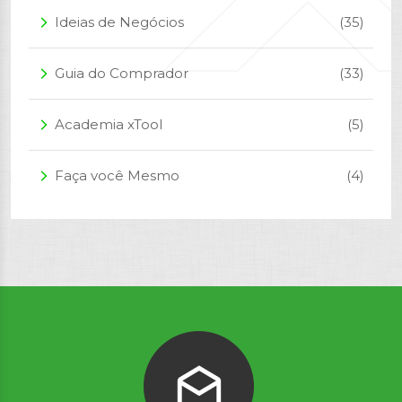
Ideias de Negócios
(35)
arrow_forward_ios
Guia do Comprador
(33)
arrow_forward_ios
Academia xTool
(5)
arrow_forward_ios
Faça você Mesmo
(4)
arrow_forward_ios