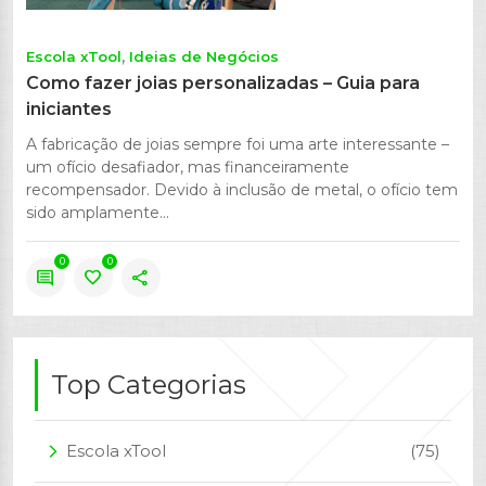
Escola xTool
Ideias de Negócios
Como fazer joias personalizadas – Guia para
iniciantes
A fabricação de joias sempre foi uma arte interessante –
um ofício desafiador, mas financeiramente
recompensador. Devido à inclusão de metal, o ofício tem
sido amplamente...
0
0
comment
favorite
share
Top Categorias
Escola xTool
(75)
arrow_forward_ios