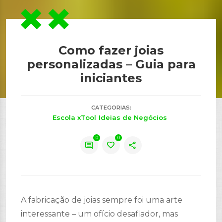
Como fazer joias
personalizadas – Guia para
iniciantes
CATEGORIAS:
Escola xTool
Ideias de Negócios
0
0
comment
favorite
share
A fabricação de joias sempre foi uma arte
interessante – um ofício desafiador, mas