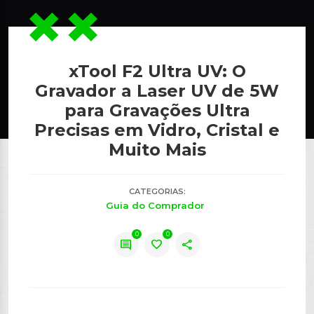
xTool F2 Ultra UV: O
Gravador a Laser UV de 5W
para Gravações Ultra
Precisas em Vidro, Cristal e
Muito Mais
CATEGORIAS:
Guia do Comprador
0
0
comment
favorite
share