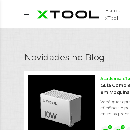
Escola
menu
xTool
Novidades no Blog
Academia xTo
Guia Comple
em Máquinas
Você quer apre
eficiência e p
entre as propri
0
0