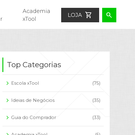
Academia
shopping_cart
search
LOJA
r
xTool
Top Categorias
Escola xTool
(75)
arrow_forward_ios
Ideias de Negócios
(35)
arrow_forward_ios
Guia do Comprador
(33)
arrow_forward_ios
Academia xTool
(5)
arrow_forward_ios