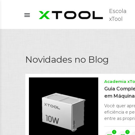
Escola
menu
xTool
Novidades no Blog
Academia xTo
Guia Comple
em Máquinas
Você quer apre
eficiência e p
entre as propri
0
0