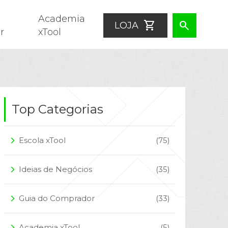
Academia
shopping_cart
search
LOJA
r
xTool
Top Categorias
Escola xTool
(75)
arrow_forward_ios
Ideias de Negócios
(35)
arrow_forward_ios
Guia do Comprador
(33)
arrow_forward_ios
Academia xTool
(5)
arrow_forward_ios