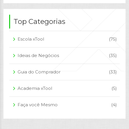
Top Categorias
Escola xTool
(75)
arrow_forward_ios
Ideias de Negócios
(35)
arrow_forward_ios
Guia do Comprador
(33)
arrow_forward_ios
Academia xTool
(5)
arrow_forward_ios
Faça você Mesmo
(4)
arrow_forward_ios