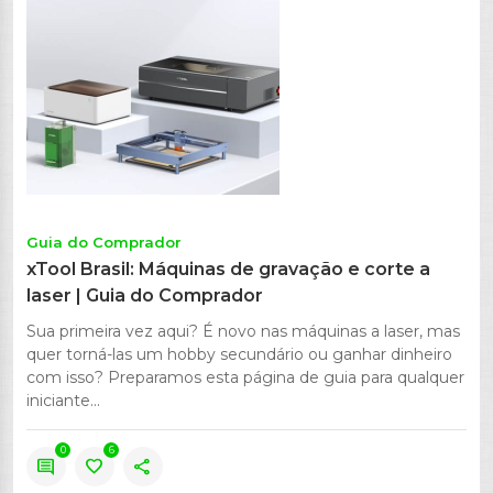
Guia do Comprador
xTool Brasil: Máquinas de gravação e corte a
laser | Guia do Comprador
Sua primeira vez aqui? É novo nas máquinas a laser, mas
quer torná-las um hobby secundário ou ganhar dinheiro
com isso? Preparamos esta página de guia para qualquer
iniciante...
0
6
comment
favorite
share