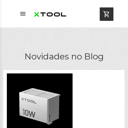
menu
shopping_cart
Novidades no Blog