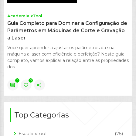
Academia xTool
Guia Completo para Dominar a Configuração de
Parâmetros em Máquinas de Corte e Gravação
a Laser
Você quer aprender a ajustar os parâmetros da sua
máquina a laser com eficiência e perfeição? Neste guia
completo, vamos explicar a relação entre as propriedades
dos...
0
0
comment
favorite
share
Top Categorias
Escola xTool
(75)
arrow_forward_ios