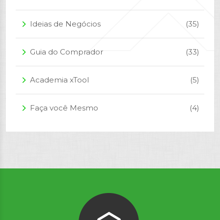
Ideias de Negócios
(35)
arrow_forward_ios
Guia do Comprador
(33)
arrow_forward_ios
Academia xTool
(5)
arrow_forward_ios
Faça você Mesmo
(4)
arrow_forward_ios