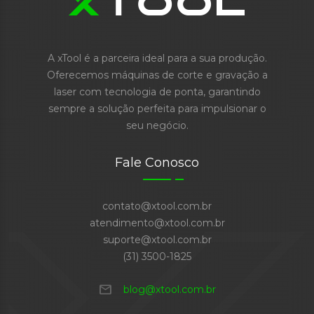
A xTool é a parceira ideal para a sua produção.
Oferecemos máquinas de corte e gravação a
laser com tecnologia de ponta, garantindo
sempre a solução perfeita para impulsionar o
seu negócio.
Fale Conosco
contato@xtool.com.br
atendimento@xtool.com.br
suporte@xtool.com.br
(31) 3500-1825
mail
blog@xtool.com.br