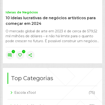
Ideias de Negócios
10 ideias lucrativas de negócios artísticos para
começar em 2024
O mercado global de arte em 2023 é de cerca de 579,52
mil milhões de dólares – e não há limite para o quanto
pode crescer no futuro. É possível construir um negócio...
0
0
comment
favorite
share
Top Categorias
Escola xTool
(75)
arrow_forward_ios