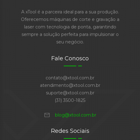
A xTool é a parceira ideal para a sua produção.
Oferecemos máquinas de corte e gravação a
laser com tecnologia de ponta, garantindo
sempre a solução perfeita para impulsionar o
seu negócio.
Fale Conosco
contato@xtool.com.br
atendimento@xtool.com.br
suporte@xtool.com.br
(31) 3500-1825
mail
blog@xtool.com.br
Redes Sociais