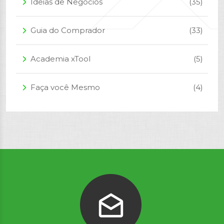
Ideias de Negócios
(35)
arrow_forward_ios
Guia do Comprador
(33)
arrow_forward_ios
Academia xTool
(5)
arrow_forward_ios
Faça você Mesmo
(4)
arrow_forward_ios