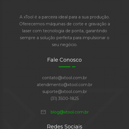
A xTool é a parceira ideal para a sua produção.
Oferecemos máquinas de corte e gravação a
laser com tecnologia de ponta, garantindo
sempre a solução perfeita para impulsionar o
seu negócio.
Fale Conosco
contato@xtool.com.br
atendimento@xtool.com.br
suporte@xtool.com.br
(31) 3500-1825
mail
blog@xtool.com.br
Redes Sociais