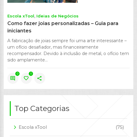
Escola xTool
Ideias de Negócios
Como fazer joias personalizadas – Guia para
iniciantes
A fabricação de joias sempre foi uma arte interessante –
um ofício desafiador, mas financeiramente
recompensador. Devido à inclusão de metal, o ofício tem
sido amplamente...
0
0
comment
favorite
share
Top Categorias
Escola xTool
(75)
arrow_forward_ios