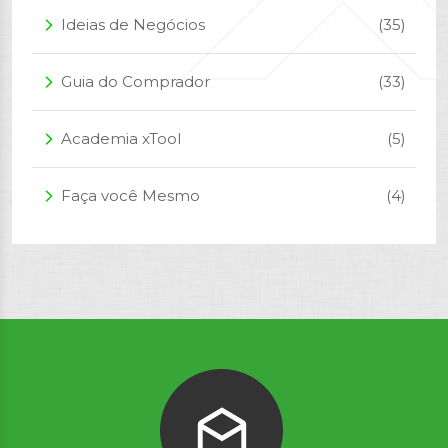
Ideias de Negócios
(35)
arrow_forward_ios
Guia do Comprador
(33)
arrow_forward_ios
Academia xTool
(5)
arrow_forward_ios
Faça você Mesmo
(4)
arrow_forward_ios