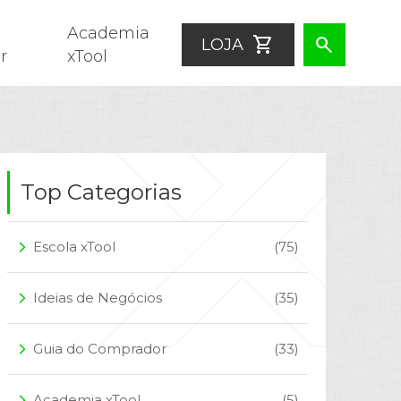
Academia
shopping_cart
search
LOJA
r
xTool
Top Categorias
Escola xTool
(75)
arrow_forward_ios
Ideias de Negócios
(35)
arrow_forward_ios
Guia do Comprador
(33)
arrow_forward_ios
Academia xTool
(5)
arrow_forward_ios