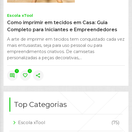
Escola xTool
Como imprimir em tecidos em Casa: Guia
Completo para Iniciantes e Empreendedores
A arte de imprimir em tecidos tem conquistado cada vez
mais entusiastas, seja para uso pessoal ou para
empreendimentos criativos. De camisetas
personalizadas a peças decorativas,...
0
0
comment
favorite
share
Top Categorias
Escola xTool
(75)
arrow_forward_ios