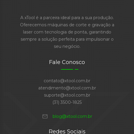
A xTool é a parceira ideal para a sua produção.
Oferecemos máquinas de corte e gravação a
laser com tecnologia de ponta, garantindo
sempre a solução perfeita para impulsionar o
seu negócio.
Fale Conosco
contato@xtool.com.br
atendimento@xtool.com.br
suporte@xtool.com.br
(31) 3500-1825
mail
blog@xtool.com.br
Redes Sociais