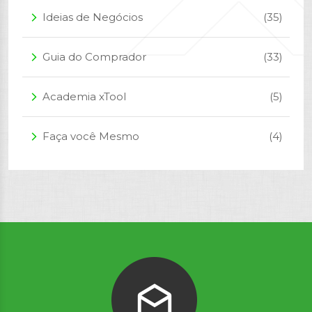
Ideias de Negócios
(35)
arrow_forward_ios
Guia do Comprador
(33)
arrow_forward_ios
Academia xTool
(5)
arrow_forward_ios
Faça você Mesmo
(4)
arrow_forward_ios