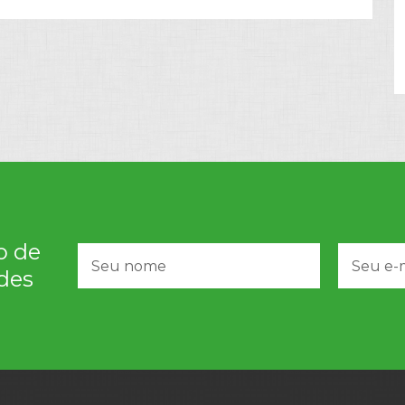
o de
des