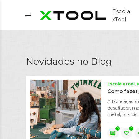
Escola
menu
xTool
Novidades no Blog
Escola xTool
Como fazer j
A fabricação d
desafiador, m
metal, o ofíci
0
0
comment
favorite
s