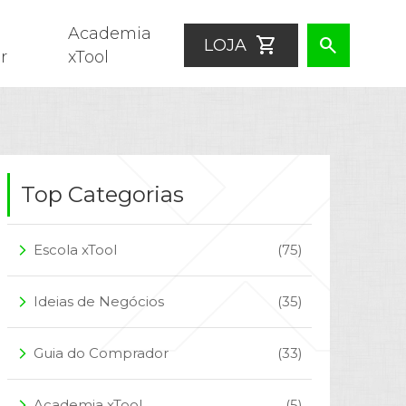
Academia
shopping_cart
search
LOJA
r
xTool
Top Categorias
Escola xTool
(75)
arrow_forward_ios
Ideias de Negócios
(35)
arrow_forward_ios
Guia do Comprador
(33)
arrow_forward_ios
Academia xTool
(5)
arrow_forward_ios