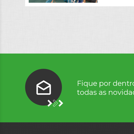
Fique por dentr
todas as novida