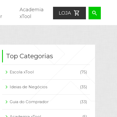
Academia
shopping_cart
search
LOJA
r
xTool
Top Categorias
Escola xTool
(75)
arrow_forward_ios
Ideias de Negócios
(35)
arrow_forward_ios
Guia do Comprador
(33)
arrow_forward_ios
Academia xTool
(5)
arrow_forward_ios