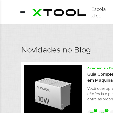
Escola
menu
xTool
Novidades no Blog
Academia xTo
Guia Comple
em Máquinas
Você quer apre
eficiência e p
entre as propri
0
0