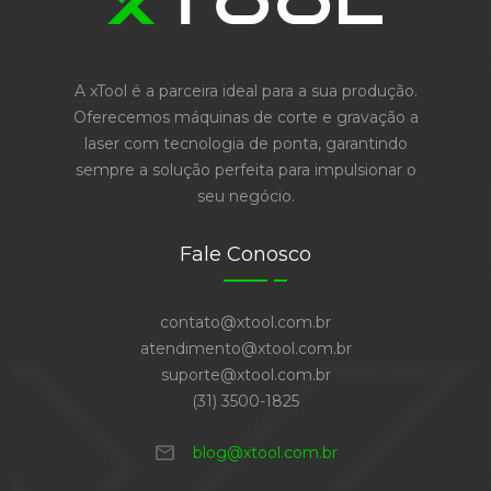
A xTool é a parceira ideal para a sua produção.
Oferecemos máquinas de corte e gravação a
laser com tecnologia de ponta, garantindo
sempre a solução perfeita para impulsionar o
seu negócio.
Fale Conosco
contato@xtool.com.br
atendimento@xtool.com.br
suporte@xtool.com.br
(31) 3500-1825
mail
blog@xtool.com.br