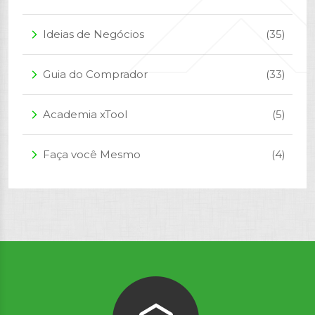
Ideias de Negócios
(35)
arrow_forward_ios
Guia do Comprador
(33)
arrow_forward_ios
Academia xTool
(5)
arrow_forward_ios
Faça você Mesmo
(4)
arrow_forward_ios