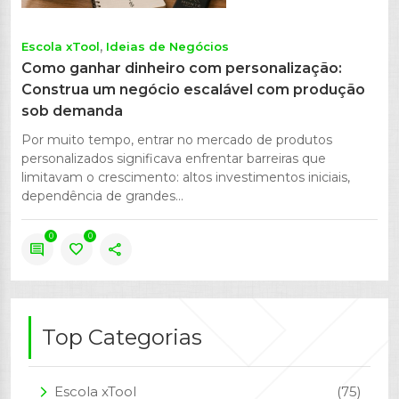
Escola xTool
Ideias de Negócios
Como ganhar dinheiro com personalização:
Construa um negócio escalável com produção
sob demanda
Por muito tempo, entrar no mercado de produtos
personalizados significava enfrentar barreiras que
limitavam o crescimento: altos investimentos iniciais,
dependência de grandes...
0
0
comment
favorite
share
Top Categorias
Escola xTool
(75)
arrow_forward_ios