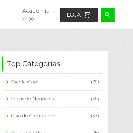
Academia
shopping_cart
search
LOJA
r
xTool
Top Categorias
Escola xTool
(75)
arrow_forward_ios
Ideias de Negócios
(35)
arrow_forward_ios
Guia do Comprador
(33)
arrow_forward_ios
Academia xTool
(5)
arrow_forward_ios