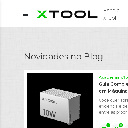
Escola
menu
xTool
Novidades no Blog
Academia xTo
Guia Comple
em Máquinas
Você quer apre
eficiência e p
entre as propri
0
0