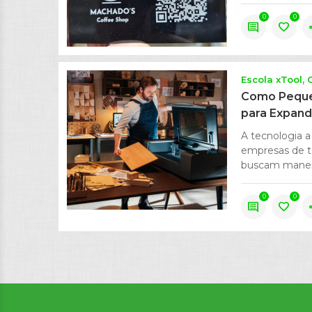
0
0
comment
favorite
s
Escola xTool
Como Peque
para Expand
A tecnologia a
empresas de t
buscam maneira
0
0
comment
favorite
s