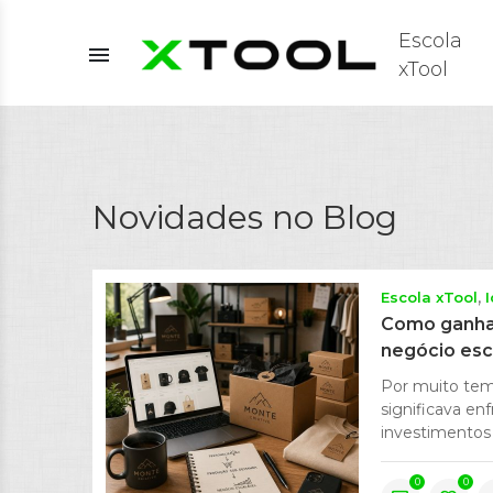
Escola
menu
xTool
Novidades no Blog
Escola xTool
Como ganhar
negócio es
Por muito tem
significava en
investimentos 
0
0