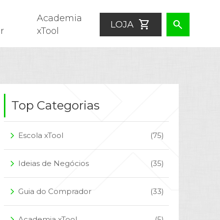
Academia
shopping_cart
search
LOJA
r
xTool
Top Categorias
Escola xTool
(75)
arrow_forward_ios
Ideias de Negócios
(35)
arrow_forward_ios
Guia do Comprador
(33)
arrow_forward_ios
Academia xTool
(5)
arrow_forward_ios