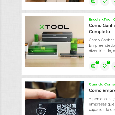
comment
favorite
s
Escola xTool
Como Ganhar
Completo
Como Ganhar D
Empreendedor
diversificado,
0
0
comment
favorite
s
Guia do Comp
Como Empre
A personalizaç
empresas que 
capacidade de 