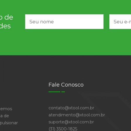
o de
des
Fale Conosco
contato@xtool.com.br
ecemos
atendimento@xtool.com.br
ia de
suporte@xtool.com.br
pulsionar
(31) 3500-1825