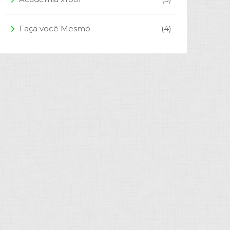
Faça você Mesmo
(4)
arrow_forward_ios