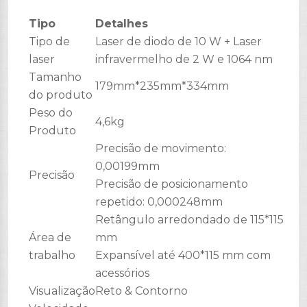
Tipo
Detalhes
Tipo de
Laser de diodo de 10 W + Laser
laser
infravermelho de 2 W e 1064 nm
Tamanho
179mm*235mm*334mm
do produto
Peso do
4,6kg
Produto
Precisão de movimento:
0,00199mm
Precisão
Precisão de posicionamento
repetido: 0,000248mm
Retângulo arredondado de 115*115
Área de
mm
trabalho
Expansível até 400*115 mm com
acessórios
Visualização
Reto & Contorno