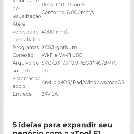
Velocidade
Reto: 12.000 mm/s
de
Contorno: 8.000mm/s
visualização
Até a
velocidade
4000 mm/s
de trabalho
Programas
XCS/Lightburn
Conexão
Wi-Fi e Wi-Fi USB
Arquivo de
SVG/DXF/JPG/JPEG/PNG/BMP,
suporte
etc.
Sistemas de
Android/iOS/iPad/Windows/macOS
apoio
Entrada
24V 5A
5 ideias para expandir seu
negócio com a xTool F1