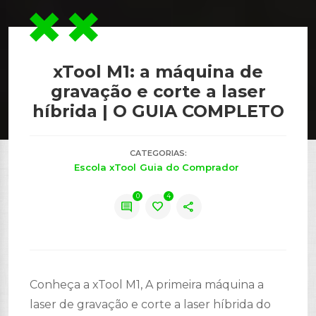
xTool M1: a máquina de
gravação e corte a laser
híbrida | O GUIA COMPLETO
CATEGORIAS:
Escola xTool
Guia do Comprador
0
4
comment
favorite
share
Conheça a xTool M1, A primeira máquina a
laser de gravação e corte a laser híbrida do