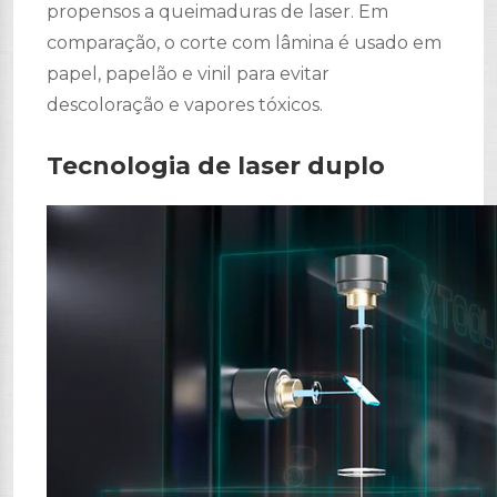
propensos a queimaduras de laser. Em
comparação, o corte com lâmina é usado em
papel, papelão e vinil para evitar
descoloração e vapores tóxicos.
Tecnologia de laser duplo