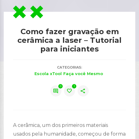
Como fazer gravação em
cerâmica a laser – Tutorial
para iniciantes
CATEGORIAS:
Escola xTool
Faça você Mesmo
0
1
comment
favorite
share
A cerâmica, um dos primeiros materiais
usados pela humanidade, começou de forma