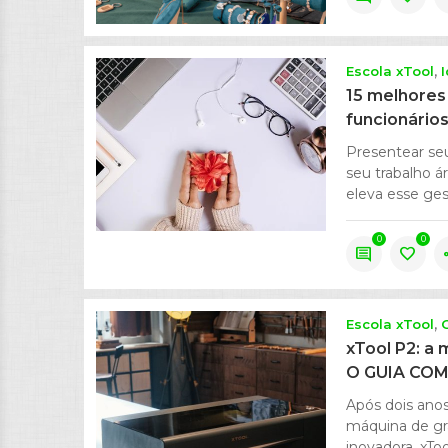
Escola xTool
15 melhores
funcionário
Presentear se
seu trabalho á
eleva esse ges
0
0
comment
favorite
s
Escola xTool
xTool P2: a 
O GUIA CO
Após dois ano
máquina de gra
inovadora, xTo