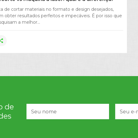
a de cortar materiais no formato e design desejados,
m obter resultados perfeitos e impecáveis. É por isso que
squisam a melhor...
hare
o de
des