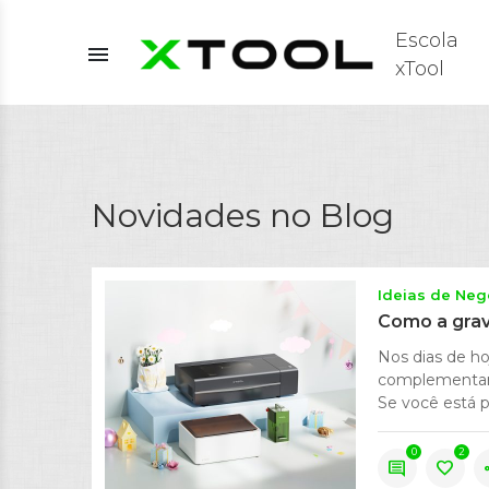
Escola
menu
xTool
Novidades no Blog
Ideias de Neg
Como a grav
Nos dias de ho
complementar 
Se você está p
0
2
comment
favorite
s