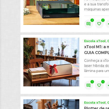
e a sua trans
máquinas apenas
2
2
comment
favorite
s
Escola xTool
xTool M1: a 
GUIA COMP
Conheça a xToo
laser híbrida 
lâmina para um 
0
4
comment
favorite
s
Escola xTool
Plotter de r