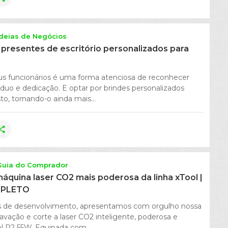
Ideias de Negócios
 presentes de escritório personalizados para
s
us funcionários é uma forma atenciosa de reconhecer
rduo e dedicação. E optar por brindes personalizados
to, tornando-o ainda mais...
hare
Guia do Comprador
máquina laser CO2 mais poderosa da linha xTool |
MPLETO
s de desenvolvimento, apresentamos com orgulho nossa
vação e corte a laser CO2 inteligente, poderosa e
ol P2 55W. Equipada com...