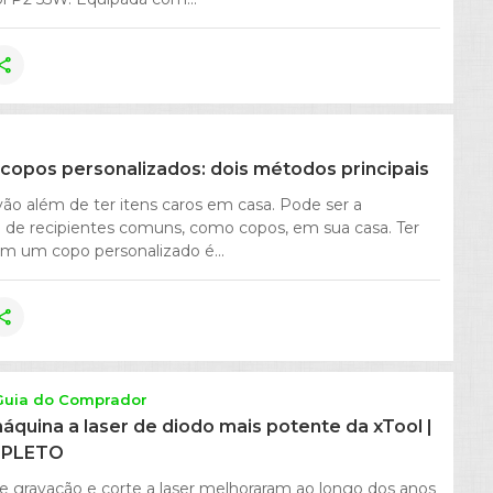
hare
copos personalizados: dois métodos principais
vão além de ter itens caros em casa. Pode ser a
o de recipientes comuns, como copos, em sua casa. Ter
m um copo personalizado é...
hare
Guia do Comprador
máquina a laser de diodo mais potente da xTool |
MPLETO
e gravação e corte a laser melhoraram ao longo dos anos