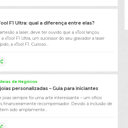
Tool F1 Ultra: qual a diferença entre elas?
rtesão a laser, deve ter ouvido que a xTool lançou
 xTool F1 Ultra, um sucessor do seu gravador a laser
pido, a xTool F1. Curioso...
hare
Ideias de Negócios
oias personalizadas – Guia para iniciantes
e joias sempre foi uma arte interessante – um ofício
as financeiramente recompensador. Devido à inclusão de
o tem sido amplamente...
hare