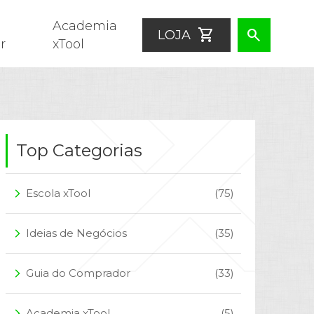
Academia
shopping_cart
search
LOJA
r
xTool
Top Categorias
Escola xTool
(75)
arrow_forward_ios
Ideias de Negócios
(35)
arrow_forward_ios
Guia do Comprador
(33)
arrow_forward_ios
Academia xTool
(5)
arrow_forward_ios