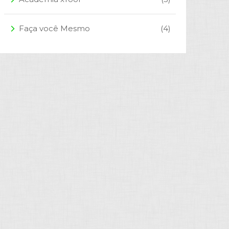
Faça você Mesmo
(4)
arrow_forward_ios