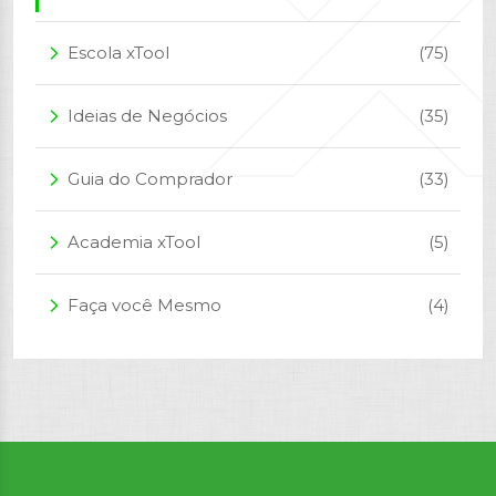
Escola xTool
(75)
arrow_forward_ios
Ideias de Negócios
(35)
arrow_forward_ios
Guia do Comprador
(33)
arrow_forward_ios
Academia xTool
(5)
arrow_forward_ios
Faça você Mesmo
(4)
arrow_forward_ios